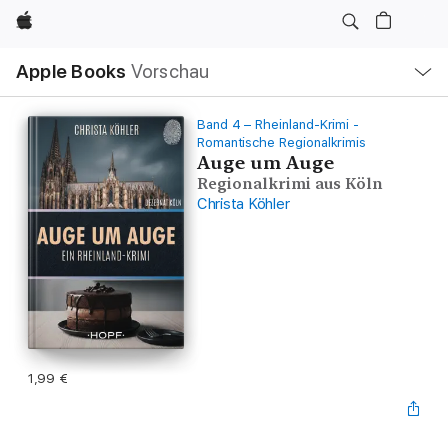
Apple
Lokale
Apple Books
Vorschau
Navigation
Menü
öffnen
Band 4 – Rheinland-Krimi -
Romantische Regionalkrimis
Auge um Auge
Regionalkrimi aus Köln
Christa Köhler
1,99 €