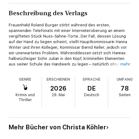
Beschreibung des Verlags
Frauenheld Roland Burger stirbt während des ersten,
spannenden Telefonats mit einer Interneteroberung an einem
vergifteten Stück Nuss-Sahne-Torte. Der Fall, dessen Lösung
auf der Hand zu liegen scheint, stellt Hauptkommissarin Hanna
Winter und ihren Kollegen, Kommissar Bernd Keller, jedoch vor
ein unerwartetes Problem. Währenddessen setzt sich Hannas
halbwüchsiger Sohn Julian in den Kopf, kriminellen Elementen
aus seiner Schule das Handwerk zu legen – natürlich ohne
mehr
seiner Mutter etwas davon zu sagen. Und das Internet ist
allgegenwärtig …
GENRE
ERSCHIENEN
SPRACHE
UMFANG
Dieser Roman wurde bereits unter dem Titel ›Rache ist süß‹ in
2026
DE
78
der Reihe KRIPO KÖLN veröffentlicht und von der Autorin für
Krimis und
29. Mai
Deutsch
Seiten
die vorliegende Fassung 2026 aktualisiert und neu bearbeitet.
Thriller
Mehr Bücher von Christa Köhler