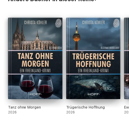
Tanz ohne Morgen
Trügerische Hoffnung
Ew
2026
2026
20