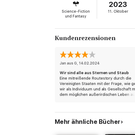
2023
Science-Fiction
11. Oktober
und Fantasy
Kundenrezensionen
Jan aus G
, 
14.02.2024
Wir sind alle aus Sternen und Staub
Eine mitreißende Routestory durch die
Vereinigten Staaten mit der Frage, wie 
wir als Individuum und als Gesellschaft m
dem möglichen außerirdischen Leben au
unserem Planeten um. Ein Hauch von X 
drängt sich auf, wenn unsere Helden vor
mysteriösen Personen gehetzt die Fluch
ergreifen.
Mehr ähnliche Bücher
Einiger Mange ist das konstruierte Happ
und die amourösen Einblicke in die
zwischenmenschlichen Beziehungen der