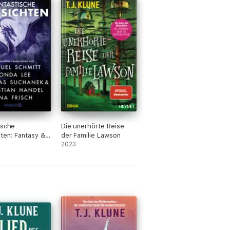
ische
Die unerhörte Reise
ten: Fantasy &
der Familie Lawson
 Fiction bei
2023
11