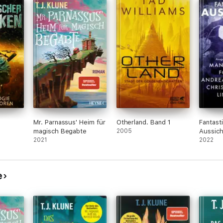
Mr. Parnassus' Heim für
Otherland. Band 1
Fantast
magisch Begabte
2005
Aussich
2021
Science
2022
Knaur #
e