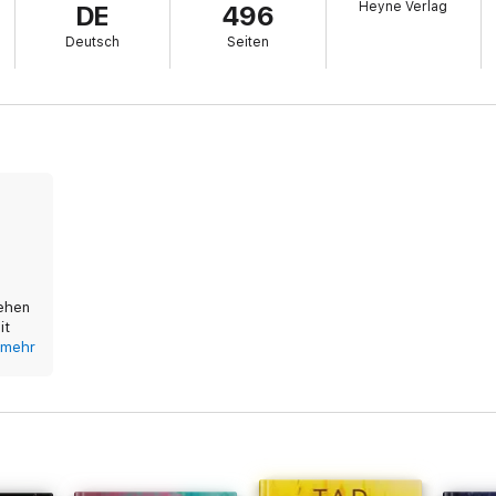
Heyne Verlag
DE
496
Deutsch
Seiten
gehen
it
f
mehr
Akten
t
y End