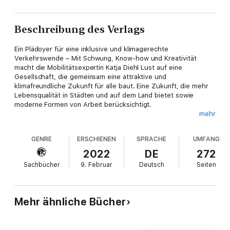
Beschreibung des Verlags
Ein Plädoyer für eine inklusive und klimagerechte
Verkehrswende – Mit Schwung, Know-how und Kreativität
macht die Mobilitätsexpertin Katja Diehl Lust auf eine
Gesellschaft, die gemeinsam eine attraktive und
klimafreundliche Zukunft für alle baut. Eine Zukunft, die mehr
Lebensqualität in Städten und auf dem Land bietet sowie
moderne Formen von Arbeit berücksichtigt.
mehr
»Jede:r sollte das Recht haben, ein Leben ohne ein eigenes
Auto führen zu können.«
GENRE
ERSCHIENEN
SPRACHE
UMFANG
»Autokorrektur« will Kick Off einer Gesellschaft sein, die
2022
DE
272
gemeinsam eine attraktive Mobiltätszukunft baut – und zwar
Sachbücher
9. Februar
Deutsch
Seiten
schon heute. In Katja Diehls Vorstellung der Zukunft können die
Menschen Auto fahren, so sie es denn wollen. Sie müssen es
aber nicht mehr – denn es gibt attraktive Alternativen.
Mehr ähnliche Bücher
Momentan ist nicht alles in unserem Land fair und klimagerecht,
inklusiv und bezahlbar aufgestellt. Die Bedürfnisse vieler
Menschen werden nicht angemessen berücksichtigt. Das