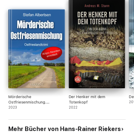
aussieht, entpuppt sich als Mord. Und das ist noch lange nicht
das Ende …
Mörderische
Der Henker mit dem
De
Ostfriesenmischung.
Totenkopf
20
Ostfrieslandkrimi
2023
2022
Mehr Bücher von Hans-Rainer Riekers