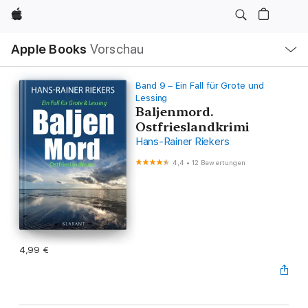
Apple
Lokale
Apple Books
Vorschau
Navigation
Menü
öffnen
Band 9 – Ein Fall für Grote und
Lessing
Baljenmord.
Ostfrieslandkrimi
Hans-Rainer Riekers
4,4
•
12 Bewertungen
4,99 €