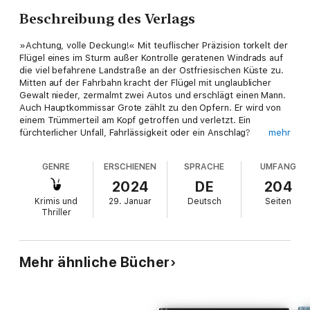
Beschreibung des Verlags
»Achtung, volle Deckung!« Mit teuflischer Präzision torkelt der
Flügel eines im Sturm außer Kontrolle geratenen Windrads auf
die viel befahrene Landstraße an der Ostfriesischen Küste zu.
Mitten auf der Fahrbahn kracht der Flügel mit unglaublicher
Gewalt nieder, zermalmt zwei Autos und erschlägt einen Mann.
Auch Hauptkommissar Grote zählt zu den Opfern. Er wird von
einem Trümmerteil am Kopf getroffen und verletzt. Ein
fürchterlicher Unfall, Fahrlässigkeit oder ein Anschlag?
mehr
Staatsanwalt Klinge beauftragt Stine Lessing und Stefan Grote,
die beiden Sonderermittler der Kripo Aurich, mit der
GENRE
ERSCHIENEN
SPRACHE
UMFANG
Untersuchung. Er hat auch schon eine Gruppe von Gegnern
des Windparks als Verdächtige ausgemacht. Doch die
2024
DE
204
Ermittlungen gestalten sich schwierig, denn es ist zunächst
Krimis und
29. Januar
Deutsch
Seiten
nicht herauszubekommen, wer sich hinter den »Todesvögeln«
Thriller
verbirgt. Und würden sie wirklich so weit gehen,
Menschenleben zu riskieren? War es vielleicht doch ein
technischer Defekt? Das allerdings bestreitet der
Windkraftbetreiber. Als dann der Staatsanwalt ermordet wird
Mehr ähnliche Bücher
und die Ereignisse beginnen, sich zu überschlagen, erreicht der
Fall eine neue Dimension. Im Watt, vor der Baltrumer Balje,
kommt es zu einem Drama. Während einer Wattwanderung im
Nebel verschwinden zwei Männer. Was wie ein tragischer Unfall