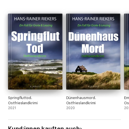
Springfluttod.
Dünenhausmord.
Em
Ostfrieslandkrimi
Ostfrieslandkrimi
Os
2021
2020
20
Kund:innen kauften auch