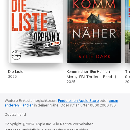
Die Liste
Komm näher (Ein Hannah-
Th
2025
Mercy-FBI-Thriller – Band 1)
St
2025
20
Weitere Einkaufsmöglichkeiten:
Finde einen Apple Store
oder
einen
anderen Händler
in deiner Nähe.
Oder ruf an unter 0800 2000 136.
Deutschland
Copyright © 2024 Apple Inc. Alle Rechte vorbehalten.