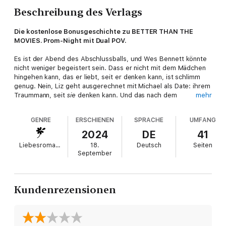
Beschreibung des Verlags
Die kostenlose Bonusgeschichte zu BETTER THAN THE
MOVIES. Prom-Night mit Dual POV.
Es ist der Abend des Abschlussballs, und Wes Bennett könnte
nicht weniger begeistert sein. Dass er nicht mit dem Mädchen
hingehen kann, das er liebt, seit er denken kann, ist schlimm
genug. Nein, Liz geht ausgerechnet mit Michael als Date: ihrem
Traummann, seit
sie
denken kann. Und das nach dem
mehr
unglaublichen Kuss, den Wes und Liz geteilt haben. Es wird kein
Abschlussball, es wird ein Albtraum werden. Auf dem Prom
GENRE
ERSCHIENEN
SPRACHE
UMFANG
gelingt es Wes, die beiden so gut es geht zu meiden. Aber
jeder heimliche Blick auf Liz in ihrem weißen Abendkleid, wie
2024
DE
41
sie Michael anstrahlt, tut einfach verdammt weh. Als Wes den
Liebesromane
18.
Deutsch
Seiten
Ball vorzeitig verlässt und nach Hause fährt, wartet zu seiner
September
Überraschung Liz auf ihn ...
Kundenrezensionen