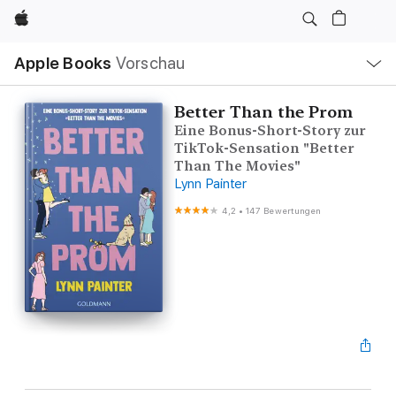
Apple
Lokale
Apple Books
Vorschau
Navigation
Menü
öffnen
Better Than the Prom
Eine Bonus-Short-Story zur
TikTok-Sensation "Better
Than The Movies"
Lynn Painter
4,2
•
147 Bewertungen