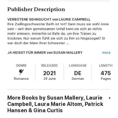
Publisher Description
VERBOTENE SEHNSUCHT von LAURIE CAMPBELL
Ihre Zwillingsschwester Beth ist tot? Dann muss sie wohl Anne
sein – seit dem gemeinsamen Unfall kann sie sich an nichts
mehr erinnern. Immerhin ist Rafe da, um ihre Tränen zu
trocknen. Nur warum fühlt sie sich zu ihm so hingezogen? Er
war doch der Mann ihrer Schwester …
JA HEISST FÜR IMMER von SUSAN MALLERY
more
Katies Herz schlägt immer noch für ihre Jugendliebe Jack
Darby. Doch obwohl sie in Jacks Augen die alte Zärtlichkeit
GENRE
RELEASED
LANGUAGE
LENGTH
liest, spürt sie, dass er ihr den Verrat von damals nicht
verziehen hat. Kann sie ihn davon überzeugen, dass diesmal
2021
DE
475
"Ja" auch "für immer" heißt?
Romance
29 June
German
Pages
GESTRANDET IM GLÜCK
von LAURA MARIE ALTOM
Gestrandet in Bent Road: Libbys Auto ist kaputt, ihr Konto leer
und ihr Baby wird in einem Monat zur Welt kommen. Was sie
More Books by Susan Mallery, Laurie
jetzt braucht, ist einen Engel – und der erscheint in Gestalt des
Campbell, Laura Marie Altom, Patrick
breitschultrigen Heath Stone. Er hilft ihr gern, aber eins will er
Hansen & Gina Curtis
nicht: sich verlieben …