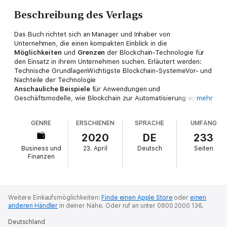
Beschreibung des Verlags
Das Buch richtet sich an Manager und Inhaber von
Unternehmen, die einen kompakten Einblick in die
Möglichkeiten
und
Grenzen
der Blockchain-Technologie für
den Einsatz in ihrem Unternehmen suchen. Erläutert werden:
Technische GrundlagenWichtigste Blockchain-SystemeVor- und
Nachteile der Technologie
Anschauliche Beispiele
für Anwendungen und
Geschäftsmodelle, wie Blockchain zur Automatisierung von
mehr
Supply-Chain-Prozessen, den Energiehandel oder zur
Verifikation der Echtheit von Diamanten, unterstützen dabei,
GENRE
ERSCHIENEN
SPRACHE
UMFANG
das Thema greifbar zu machen. Anhand eines Leitfadens
können Unternehmen überprüfen, ob die Technologie wirklich
2020
DE
233
für das eigene Unternehmen geeignet ist.
Business und
23. April
Deutsch
Seiten
Finanzen
Weitere Einkaufsmöglichkeiten:
Finde einen Apple Store
oder
einen
anderen Händler
in deiner Nähe.
Oder ruf an unter 0800 2000 136.
Deutschland