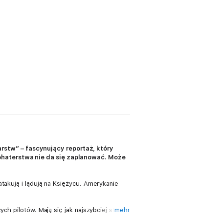
stw” – fascynujący reportaż, który
ohaterstwa nie da się zaplanować. Może
takują i lądują na Księżycu. Amerykanie
ch pilotów. Mają się jak najszybciej stawić
mehr
cji. Wszystkich obowiązuje ścisła