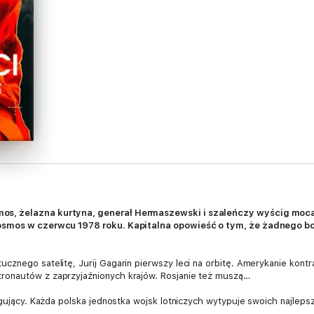
os, żelazna kurtyna, generał Hermaszewski i szaleńczy wyścig mocar
kosmos w czerwcu 1978 roku. Kapitalna opowieść o tym, że żadnego b
cznego satelitę, Jurij Gagarin pierwszy leci na orbitę. Amerykanie kontra
ronautów z zaprzyjaźnionych krajów. Rosjanie też muszą…
ygujący. Każda polska jednostka wojsk lotniczych wytypuje swoich najlepszy
y Lotniczej w Warszawie. Chodzi o testowanie maszyn najnowszej genera