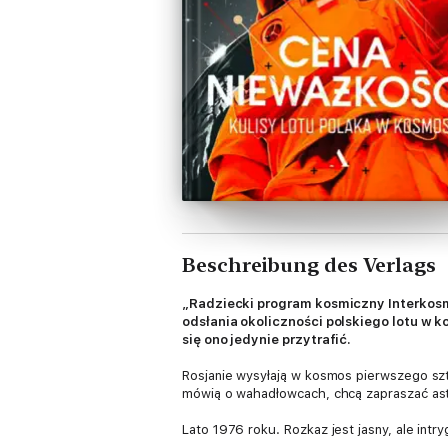
Beschreibung des Verlags
„Radziecki program kosmiczny Interkosm
odsłania okoliczności polskiego lotu w 
się ono jedynie przytrafić.
Rosjanie wysyłają w kosmos pierwszego sztu
mówią o wahadłowcach, chcą zapraszać ast
Lato 1976 roku. Rozkaz jest jasny, ale intr
na badania w Wojskowym Instytucie Medycyn