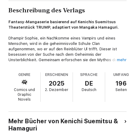
Beschreibung des Verlags
Fantasy-Mangaserie basierend auf Kenichis Suemitsus
Theaterstück TRUMP, adaptiert von Mangaka Hamaguri.
Dhampir Sophie, ein Nachkomme eines Vampirs und eines
Menschen, wird in die geheimnisvolle Schule Clan
aufgenommen, wo er auf den Reinblüter Ul trifft. Dieser ist
besessen von der Suche nach dem Geheimnis der
Unsterblichkeit. Gemeinsam erforschen sie den Mythos des
mehr
legendären ersten Vampirs genannt TRUMP, den »True of
Vamp«. Eine fesselnde Mangaserie für Fans von dunkler
GENRE
ERSCHIENEN
SPRACHE
UMFANG
Fantasy und Horrorgeschichten.
Abgeschlossen in 5 BändenPrequelserie DELICO'S NURSERY
2025
DE
196
beim Streamingdienst CRUNCHYROLLSchmuckausgabe im
Comics und
2. Dezember
Deutsch
Seiten
Paperback-Format
Graphic
Novels
Dies ist Band 3 der Serie.
Eine fesselnde Mangaserie für Fans von dunkler Fantasy und
Horrorgeschichten.
Mehr Bücher von Kenichi Suemitsu &
Hamaguri