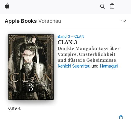
Apple
Lokale
Apple Books
Vorschau
Navigation
Menü
öffnen
Band 3 – CLAN
CLAN 3
Dunkle Mangafantasy über
Vampire, Unsterblichkeit
und düstere Geheimnisse
Kenichi Suemitsu
und
Hamaguri
6,99 €