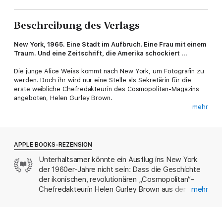
Beschreibung des Verlags
New York, 1965. Eine Stadt im Aufbruch. Eine Frau mit einem
Traum. Und eine Zeitschrift, die Amerika schockiert …
Die junge Alice Weiss kommt nach New York, um Fotografin zu
werden. Doch ihr wird nur eine Stelle als Sekretärin für die
erste weibliche Chefredakteurin des Cosmopolitan-Magazins
angeboten, Helen Gurley Brown.
mehr
Allerdings steht die Cosmopolitan kurz vor der Einstellung.
Mitarbeiter und Management rebellieren offen gegen Helens
skandalöse Ideen, wie zum Beispiel Artikel über Sex zu
veröffentlichen. Vertrauliche Informationen geraten immer
APPLE BOOKS-REZENSION
wieder in falsche Hände.
Unterhaltsamer könnte ein Ausflug ins New York
der 1960er-Jahre nicht sein: Dass die Geschichte
Alice findet sich völlig unvorbereitet inmitten dieser Intrigen
wieder. Der Glamour von New York – edle Restaurants,
der ikonischen, revolutionären „Cosmopolitan“-
dekadente Partys und Männer, die ebenso verführerisch wie
Chefredakteurin Helen Gurley Brown aus der
mehr
trügerisch sind – lockt. Doch Alice ist entschlossen, Helen zum
Perspektive ihrer fiktiven Sekretärin erzählt wird,
Erfolg zu verhelfen. Denn es bricht eine neue Zeit an: die Zeit
erweist sich als cleverer Schachzug. Betrachtet
der Frauen!
durch die Augen von Alice aus dem verschlafenen