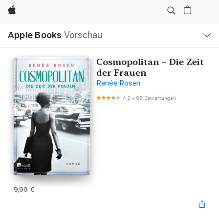
Apple
Lokale
Apple Books
Vorschau
Navigation
Menü
öffnen
Cosmopolitan – Die Zeit
der Frauen
Renée Rosen
4,2
•
86 Bewertungen
9,99 €