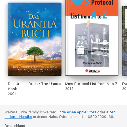
Das Urantia Buch / The Urantia
Mms Protocol List from A to Z
Ev
Book
2014
20
2004
Weitere Einkaufsmöglichkeiten:
Finde einen Apple Store
oder
einen
anderen Händler
in deiner Nähe.
Oder ruf an unter 0800 2000 136.
Deutschland