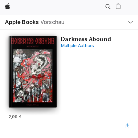
Apple
Lokale
Apple Books
Vorschau
Navigation
Menü
öffnen
Darkness Abound
Multiple Authors
2,99 €