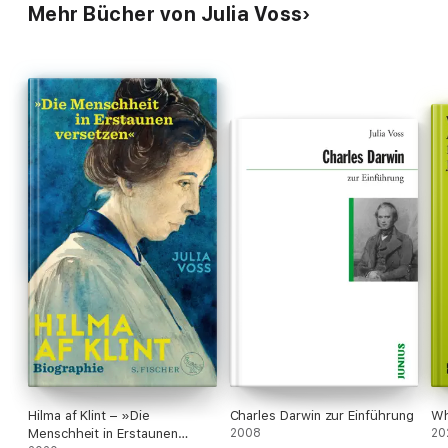
Mehr Bücher von Julia Voss
Hilma af Klint – »Die
Charles Darwin zur Einführung
Wh
Menschheit in Erstaunen
2008
20