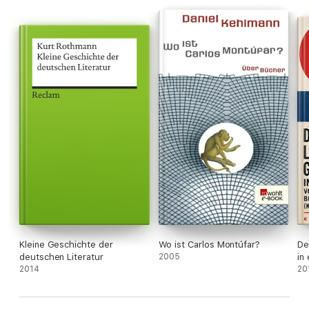
Kleine Geschichte der
Wo ist Carlos Montúfar?
De
deutschen Literatur
2005
in
2014
äl
20
Ge