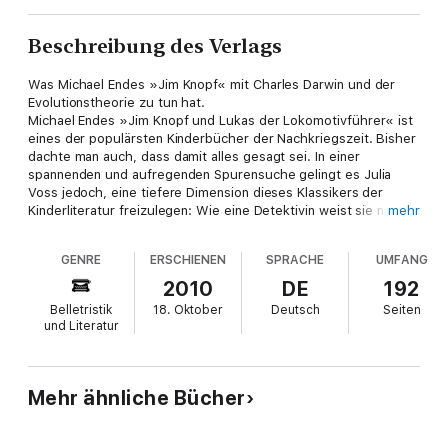
Beschreibung des Verlags
Was Michael Endes »Jim Knopf« mit Charles Darwin und der
Evolutionstheorie zu tun hat.
Michael Endes »Jim Knopf und Lukas der Lokomotivführer« ist
eines der populärsten Kinderbücher der Nachkriegszeit. Bisher
dachte man auch, dass damit alles gesagt sei. In einer
spannenden und aufregenden Spurensuche gelingt es Julia
Voss jedoch, eine tiefere Dimension dieses Klassikers der
Kinderliteratur freizulegen: Wie eine Detektivin weist sie nach,
mehr
dass zahlreiche Anspielungen auf Darwin und die
Evolutionstheorie das gesamte Buch durchziehen – es sind so
GENRE
ERSCHIENEN
SPRACHE
UMFANG
viele, dass sich dahinter ein Plan verbergen muss. Diesen Plan
legt sie Schritt für Schritt frei und zeigt, dass Michael Endes
2010
DE
192
Buch mehr ist als das Produkt reiner eskapistischer Phantasie.
Belletristik
18. Oktober
Deutsch
Seiten
und Literatur
Mehr ähnliche Bücher