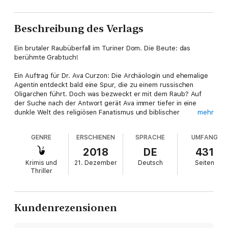
Beschreibung des Verlags
Ein brutaler Raubüberfall im Turiner Dom. Die Beute: das
berühmte Grabtuch!
Ein Auftrag für Dr. Ava Curzon: Die Archäologin und ehemalige
Agentin entdeckt bald eine Spur, die zu einem russischen
Oligarchen führt. Doch was bezweckt er mit dem Raub? Auf
der Suche nach der Antwort gerät Ava immer tiefer in eine
dunkle Welt des religiösen Fanatismus und biblischer
mehr
Geheimnisse.
GENRE
ERSCHIENEN
SPRACHE
UMFANG
Ihre Jagd führt sie quer durch Europa - direkt in die
Hinterzimmer der Reichen und Mächtigen. Und Ava entdeckt
2018
DE
431
eine Verschwörung von unvorstellbarem Ausmaß: Falls sie den
Krimis und
21. Dezember
Deutsch
Seiten
Plan nicht vereitelt, wird ein neuer Krieg im Nahen Osten die
Thriller
Welt ins Chaos stürzen!
Packend und brandaktuell - nach ihrem Debüt in "Das
Gottessiegel" entschlüsselt Ava Curzon erneut die Mysterien,
Kundenrezensionen
an denen die Geheimdienste scheitern. Noch mehr Tempo!
Noch mehr Spannung! Eine noch größere Bedrohung!