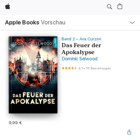
Apple
Lokale
Apple Books
Vorschau
Navigation
Menü
öffnen
Band 2 – Ava Curzon
Das Feuer der
Apokalypse
Dominic Selwood
4,1
•
16 Bewertungen
9,99 €