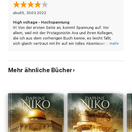
Jetzt als eBook von beTHRILLED - mörderisch gute
Unterhaltung.
abu65
, 
30.03.2022
High voltage - Hochspannung
￼ Von der ersten Seite an, kommt Spannung auf. Vor
allem, weil mit der Protagonistin Ava und ihren Kollegen,
die ich aus dem vorherigen Buch kenne, es leicht fällt,
sich gleich vertraut mit ihr auf ein tolles Abenteuer zu
mehr
begeben. Historisch fundiert kann man eine Menge lernen
und bekommt einen tollen Einblick in Mystik und
Geschichte. Eine Mischung, die Lust macht, gleich mit
dem nächsten Buch zu beginnen
Mehr ähnliche Bücher