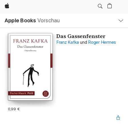
Apple
Lokale
Apple Books
Vorschau
Navigation
Menü
öffnen
Das Gassenfenster
Franz Kafka
und
Roger Hermes
0,99 €