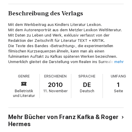
Beschreibung des Verlags
Mit dem Werkbeitrag aus Kindlers Literatur Lexikon.
Mit dem Autorenporträt aus dem Metzler Lexikon Weltliteratur.
Mit Daten zu Leben und Werk, exklusiv verfasst von der
Redaktion der Zeitschrift für Literatur TEXT + KRITIK.
Die Texte des Bandes ›Betrachtung‹, die experimentellen
filmischen Kurzsequenzen ähneln, kann man als einen
fulminanten Auftakt zu Kafkas späteren Werken bezeichnen.
Unmerklich gleitet die Darstellung vom Realen ins Surreale
mehr
über. Es herrscht die Logik des Traums. »Ich könnte mir sehr
gut einen denken, dem dieses Buch in die Hand fällt und der
GENRE
ERSCHIENEN
SPRACHE
UMFANG
von Stund an sein ganzes Leben ändert, ein neuer Mensch
wird« (Max Brod).
2010
DE
1
Belletristik
11. November
Deutsch
Seite
und Literatur
Mehr Bücher von Franz Kafka & Roger
Hermes