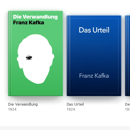
Die Verwandlung
Das Urteil
De
1924
1924
19