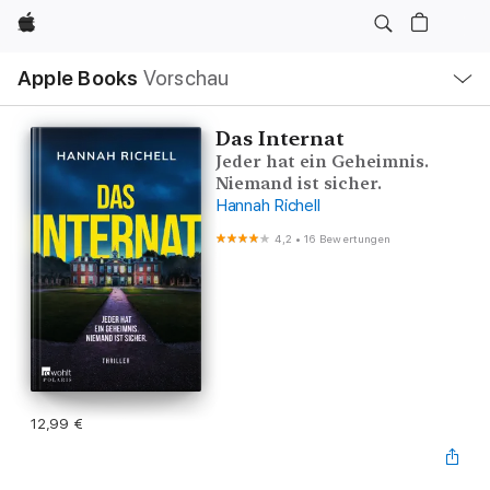
Apple
Lokale
Apple Books
Vorschau
Navigation
Menü
öffnen
Das Internat
Jeder hat ein Geheimnis.
Niemand ist sicher.
Hannah Richell
4,2
•
16 Bewertungen
12,99 €