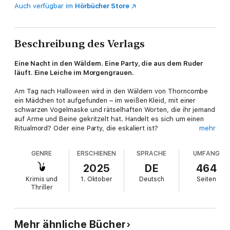
Auch verfügbar im
Hörbücher Store
Beschreibung des Verlags
Eine Nacht in den Wäldern. Eine Party, die aus dem Ruder
läuft. Eine Leiche im Morgengrauen.
Am Tag nach Halloween wird in den Wäldern von Thorncombe
ein Mädchen tot aufgefunden – im weißen Kleid, mit einer
schwarzen Vogelmaske und rätselhaften Worten, die ihr jemand
auf Arme und Beine gekritzelt hat. Handelt es sich um einen
Ritualmord? Oder eine Party, die eskaliert ist?
mehr
Detective Ben Chase beginnt zu ermitteln, und schon bald
GENRE
ERSCHIENEN
SPRACHE
UMFANG
kommt ihm der Fall gefährlich nahe: Das Opfer ist eine
Schülerin des städtischen Privatinternats, das auch seine
2025
DE
464
Tochter besucht und an dem seine Ex-Frau Vertrauenslehrerin
Krimis und
1. Oktober
Deutsch
Seiten
ist. Je weiter die Ermittlungen voranschreiten, desto mehr
Thriller
gerät auch die Familie Chase in Gefahr. Befindet sich der Täter
innerhalb der Mauern der altehrwürdigen Schule? Eines ist klar:
Niemand ist sicher, solange der Killer nicht gefasst wird.
Mehr ähnliche Bücher