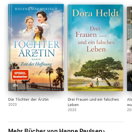
Die Töchter der Ärztin
Drei Frauen und ein falsches
Al
2023
Leben
wu
2023
20
Mehr Bücher von Hanne Paulsen