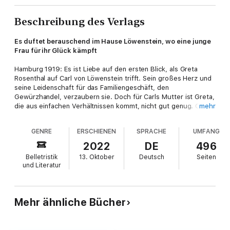
Beschreibung des Verlags
Es duftet berauschend im Hause Löwenstein, wo eine junge
Frau für ihr Glück kämpft
Hamburg 1919: Es ist Liebe auf den ersten Blick, als Greta
Rosenthal auf Carl von Löwenstein trifft. Sein großes Herz und
seine Leidenschaft für das Familiengeschäft, den
Gewürzhandel, verzaubern sie. Doch für Carls Mutter ist Greta,
die aus einfachen Verhältnissen kommt, nicht gut genug. Greta
mehr
will sich Carls Familie beweisen, denn sosehr sie Carl liebt,
sosehr ist sie auch eine talentierte und geschäftstüchtige Frau.
GENRE
ERSCHIENEN
SPRACHE
UMFANG
Umgeben vom Duft von Vanille, Zimt und Muskatnuss, schuftet
Greta Tag und Nacht im Kontor der von Löwensteins. Allen
2022
DE
496
Klassengrenzen zum Trotz hält Carl zu ihr. Doch die beiden
Belletristik
13. Oktober
Deutsch
Seiten
unterschätzen, wie weit Carls Mutter für das vermeintliche
und Literatur
Wohl ihres Sohnes bereit ist zu gehen ...
Mehr ähnliche Bücher