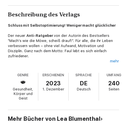
Beschreibung des Verlags
Schluss mit Selbstoptimierung! Weniger macht glücklicher
Der neuer
Anti-Ratgeber
von der Autorin des Bestsellers
"Mach's wie die Möwe, scheiß drauf!". Für alle, die ihr Leben
verbessern wollen – ohne viel Aufwand, Motivation und
Disziplin. Ganz nach dem Motto: Faul lebt es sich einfach
zufriedener.
mehr
Zum #thatgirl und zurück
GENRE
ERSCHIENEN
SPRACHE
UMFANG
Gesünder essen? Häufiger die Treppe nehmen? Nur noch
grünen Strom beziehen und aufs Fliegen verzichten? Lea
2023
DE
240
Blumenthal hat viele gute Vorsätze, die sie aber leider nie
Gesundheit,
1. Dezember
Deutsch
Seiten
umsetzt. Vom Leben eines "That Girls" ist sie weit entfernt.
Körper und
That Girl: Menschen, meist junge Frauen, die um 5 Uhr
Geist
morgens aufstehen, meditieren, Sport treiben, gesund essen
und alle guten Vorsätze schon vor dem 1. Januar umsetzen.
Mithilfe ihrer Psychologenfreundin Tina (die aktuell für einen
Halbmarathon trainiert, ansonsten aber sehr nett ist) ergründet
Mehr Bücher von Lea Blumenthal
Lea, was in ihrem und den Oberstübchen vieler anderer