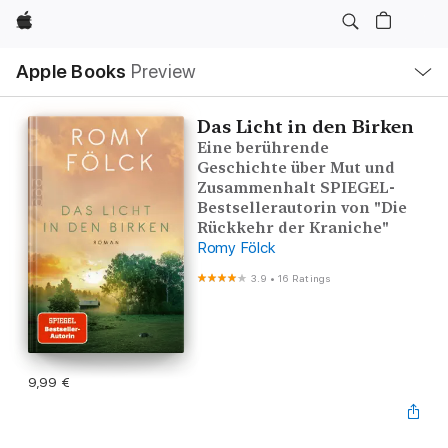
Apple
Local
Apple Books
Preview
Nav
Open
Menu
Das Licht in den Birken
Eine berührende
Geschichte über Mut und
Zusammenhalt SPIEGEL-
Bestsellerautorin von "Die
Rückkehr der Kraniche"
Romy Fölck
3.9
•
16 Ratings
9,99 €