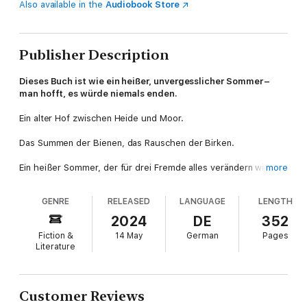
Also available in the
Audiobook Store
Publisher Description
Dieses Buch ist wie ein heißer, unvergesslicher Sommer –
man hofft, es würde niemals enden.
Ein alter Hof zwischen Heide und Moor.
Das Summen der Bienen, das Rauschen der Birken.
Ein heißer Sommer, der für drei Fremde alles verändern wird.
more
Thea wagt mit Mitte fünfzig einen Neuanfang und kehrt nach
GENRE
RELEASED
LANGUAGE
LENGTH
über zwanzig Jahren im sonnigen Portugal zurück in ihre
norddeutsche Heimat. Sie zieht mit ihren beiden Ziegen auf
2024
DE
352
einen idyllischen Hof in die Lüneburger Heide. Hier will sie zur
Fiction &
14 May
German
Pages
Ruhe kommen und Frieden mit ihrer Vergangenheit schließen.
Literature
Das Ankommen ist alles andere als einfach – der Hofbesitzer
Benno hat ein Händchen für Tiere und Pflanzen, aber anderen
Menschen begegnet er schroff.
Customer Reviews
Thea und Benno schaffen es, sich anzunähern als sie einer