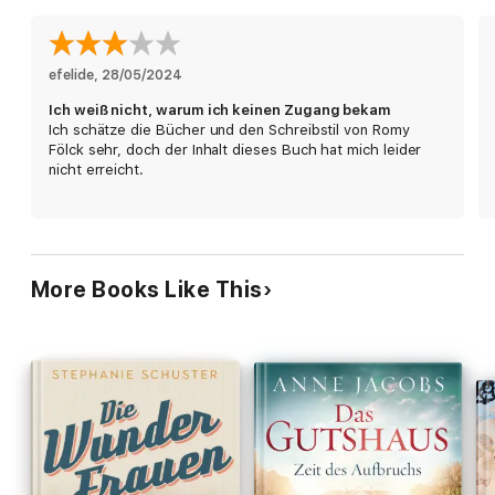
jungen Frau helfen, die sich beim Wandern den Fuß verletzt
hat. Juli bleibt nichts anderes übrig, sie muss ihre Reise
aufschieben. Weil es schlecht um den Lebenshof für Tiere
steht, werfen Thea und Juli ihre Vorbehalte über Bord und
efelide
, 
28/05/2024
setzen alles daran, Bennos Lebenswerk zu retten.
Ich weiß nicht, warum ich keinen Zugang bekam
Ich schätze die Bücher und den Schreibstil von Romy
Fölck sehr, doch der Inhalt dieses Buch hat mich leider
nicht erreicht.
More Books Like This