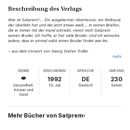
Beschreibung des Verlags
Wer ist Satprem?… Ein ausgelernter Abenteurer, ein Rimbaud,
der überlebt hat und der jetzt etwas weiß.… In seinen Briefen,
die er immer mit der Hand schreibt, nennt mich Satprem
seinen Bruder. Ich hoffe, er hat viele Brüder. Und ich wünsche
jedem, dass er einmal solch einen Bruder findet wie ihn.
– aus dem Vorwort von Georg Stefan Troller
mehr
Seit seinen ersten Anfängen musste sich das Leben hinter
GENRE
ERSCHIENEN
SPRACHE
UMFANG
Mauern schützen, um zu überleben: von denen der Zellwände
bis zur letzten, der des menschlichen Egos.
1992
DE
230
Gesundheit,
10. Juli
Deutsch
Seiten
Diese Mauern ermöglichten die Individualisierung, wir wurden
Körper und
aber auch Gefangene darin, und die Mauern müssen immer
Geist
wieder gebrochen werden, um wachsen zu können: das ist der
Tod.
Wäre es jetzt für den Menschen, der diese Vorgänge begreift,
Mehr Bücher von Satprem
nicht möglich, die mechanische Wiederholung durch eine neue,
bewusste Stabilisierungsbasis zu ersetzen?