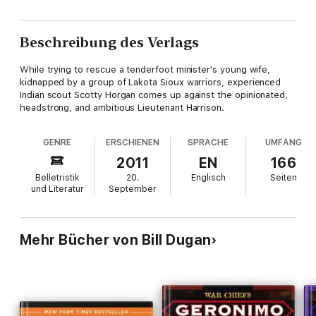
Beschreibung des Verlags
While trying to rescue a tenderfoot minister's young wife,
kidnapped by a group of Lakota Sioux warriors, experienced
Indian scout Scotty Horgan comes up against the opinionated,
headstrong, and ambitious Lieutenant Harrison.
GENRE
ERSCHIENEN
SPRACHE
UMFANG
2011
EN
166
Belletristik
20.
Englisch
Seiten
und Literatur
September
Mehr Bücher von Bill Dugan