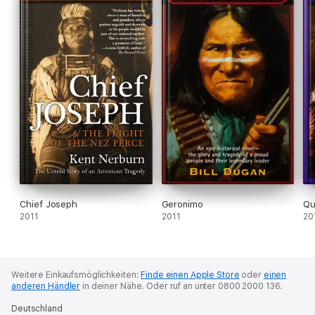
Chief Joseph
Geronimo
Qu
2011
2011
20
Weitere Einkaufsmöglichkeiten:
Finde einen Apple Store
oder
einen
anderen Händler
in deiner Nähe.
Oder ruf an unter 0800 2000 136.
Deutschland