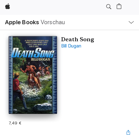
Apple
Lokale
Apple Books
Vorschau
Navigation
Menü
öffnen
Death Song
Bill Dugan
7,49 €