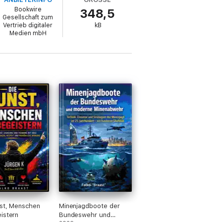
 Shops über die Auswahl geeigneter
Bookwire
348,5
Gesellschaft zum
Vertrieb digitaler
kB
Medien mbH
einzugehen. Gleichzeitig bietet es eine
st, Menschen
Minenjagdboote der
istern
Bundeswehr und