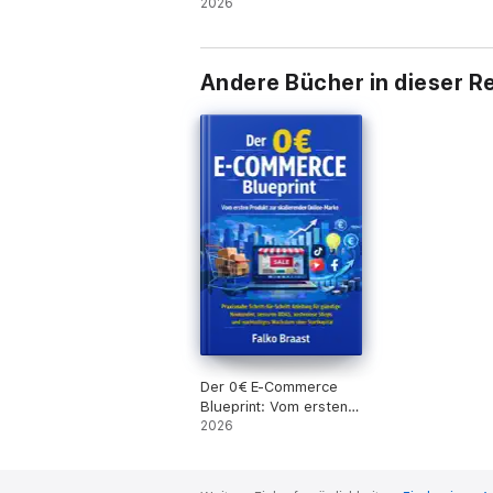
2026
Dieses Buch ist kein Versprechen für schne
Andere Bücher in dieser R
Achtung: Der Autor verwendet zum Erstelle
Der 0€ E-Commerce
Blueprint: Vom ersten
Produkt zur
2026
skalierenden Online-
Marke