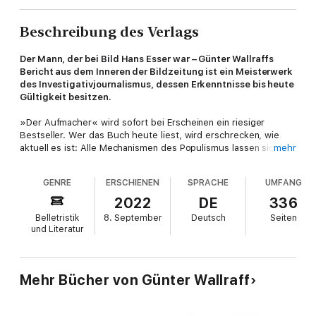
Beschreibung des Verlags
Der Mann, der bei Bild Hans Esser war – Günter Wallraffs
Bericht aus dem Inneren der Bildzeitung ist ein Meisterwerk
des Investigativjournalismus, dessen Erkenntnisse bis heute
Gültigkeit besitzen.
»Der Aufmacher« wird sofort bei Erscheinen ein riesiger
Bestseller. Wer das Buch heute liest, wird erschrecken, wie
aktuell es ist: Alle Mechanismen des Populismus lassen sich
mehr
hier besichtigen.
GENRE
ERSCHIENEN
SPRACHE
UMFANG
»Mit seinen Enthüllungen hat Wallraff Mediengeschichte
geschrieben – und Maßstäbe gesetzt in Sachen Investigation,
2022
DE
336
Furchtlosigkeit, und Durchhaltevermögen.« Georg Restle,
Belletristik
8. September
Deutsch
Seiten
Monitor
und Literatur
Mehr Bücher von Günter Wallraff