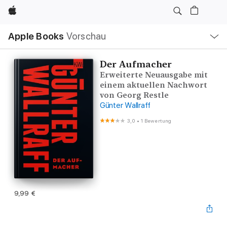
Apple
Lokale
Apple Books
Vorschau
Navigation
Menü
öffnen
Der Aufmacher
Erweiterte Neuausgabe mit
einem aktuellen Nachwort
von Georg Restle
Günter Wallraff
3,0
•
1 Bewertung
9,99 €