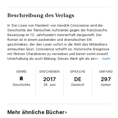
Beschreibung des Verlags
In 'Der Löwe von Flandern' von Hendrik Conscience wird die
Geschichte der flämischen Aufstände gegen die französische
Besatzung im 13. Jahrhundert meisterhaft dargestellt. Der
Roman ist in einem packenden und dramatischen Stil
geschrieben, der den Leser sofort in die Welt des Mittelalters
eintauchen lässt. Conscience schafft es, historische Ereignisse
mit fiktiven Charakteren zu verweben und bietet somit sowohl
Unterhaltung als auch Bildung. Dieses Werk gilt als eines der
mehr
bedeutendsten Werke der flämischen Literatur des 19.
Jahrhunderts. Hendrik Conscience, selbst gebürtiger
GENRE
ERSCHIENEN
SPRACHE
UMFANG
Flämischer, war ein Pionier der flämischen Bewegung und
setzte sich für die Anerkennung der flämischen Sprache und
2017
DE
297
Kultur ein. Sein Engagement für die nationale Identität spiegelt
Geschichte
28. Juni
Deutsch
Seiten
sich in 'Der Löwe von Flandern' wider, das als Symbol für den
Flämischen Nationalismus gilt. Conscience wollte mit seinem
Werk das Bewusstsein für die Geschichte und Kultur Flanderns
stärken und erreichte damit eine breite Leserschaft im 19.
Jahrhundert. Dieses Buch ist ein Muss für alle Liebhaber
historischer Romane und für diejenigen, die sich für die
Mehr ähnliche Bücher
Geschichte Flanderns interessieren. 'Der Löwe von Flandern'