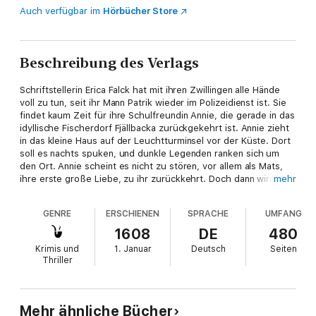
Auch verfügbar im
Hörbücher Store
Beschreibung des Verlags
Schriftstellerin Erica Falck hat mit ihren Zwillingen alle Hände
voll zu tun, seit ihr Mann Patrik wieder im Polizeidienst ist. Sie
findet kaum Zeit für ihre Schulfreundin Annie, die gerade in das
idyllische Fischerdorf Fjällbacka zurückgekehrt ist. Annie zieht
in das kleine Haus auf der Leuchtturminsel vor der Küste. Dort
soll es nachts spuken, und dunkle Legenden ranken sich um
den Ort. Annie scheint es nicht zu stören, vor allem als Mats,
ihre erste große Liebe, zu ihr zurückkehrt. Doch dann wird
mehr
Mats brutal ermordet. Patrik und Erica beginnen zu ermitteln.
Schriftstellerin Erica Falck hat mit ihren Zwillingen alle Hände
GENRE
ERSCHIENEN
SPRACHE
UMFANG
voll zu tun, seit ihr Mann Patrik wieder im Polizeidienst ist. Sie
findet kaum Zeit für ihre Freundin Annie, die gerade in das
1608
DE
480
idyllische Fischerdorf Fjällbacka zurückgekehrt ist. Annie zieht
Krimis und
1. Januar
Deutsch
Seiten
in den Leuchtturm auf der kleinen Insel vor der Küste. Dort soll
Thriller
es nachts spuken, und dunkle Legenden ranken sich um den
Ort. Annie scheint es nicht zu stören, vor allem seit Mats, ihre
erste große Liebe, zu ihr zurückgekehrt ist. Doch dann wird
Mats brutal ermordet. Patrik beginnt zu ermitteln.
Mehr ähnliche Bücher