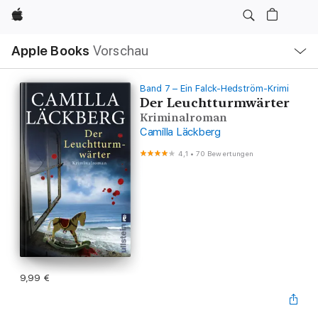
Apple
Lokale
Apple Books
Vorschau
Navigation
Menü
öffnen
Band 7 – Ein Falck-Hedström-Krimi
Der Leuchtturmwärter
Kriminalroman
Camilla Läckberg
4,1
•
70 Bewertungen
9,99 €