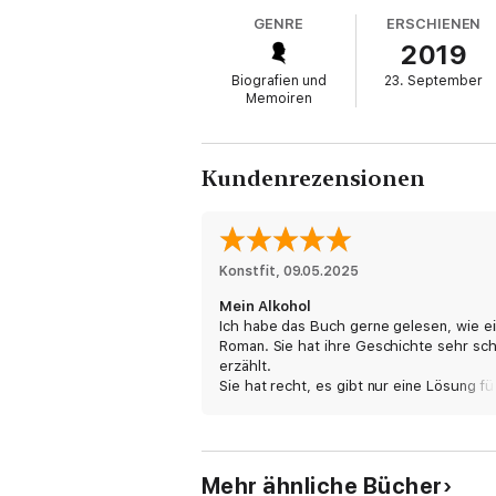
GENRE
ERSCHIENEN
2019
Biografien und
23. September
Memoiren
Kundenrezensionen
Konstfit
, 
09.05.2025
Mein Alkohol
Ich habe das Buch gerne gelesen, wie ei
Roman. Sie hat ihre Geschichte sehr sc
erzählt.
Sie hat recht, es gibt nur eine Lösung fü
Problem mit dem Alkohol. Die Lösung ist
Abstinenz. Der Weg in die Abstinenz ist 
jeden anders. Jeder hat seine Geschicht
seinen Rückfällen und weiter machen.
Mehr ähnliche Bücher