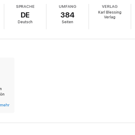
SPRACHE
UMFANG
VERLAG
Karl Blessing
DE
384
Verlag
Deutsch
Seiten
n
hön
r das
mehr
 die
für
e mit