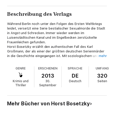
Beschreibung des Verlags
Während Berlin noch unter den Folgen des Ersten Weltkriegs
leidet, versetzt eine Serie bestialischer Sexualmorde die Stadt
in Angst und Schrecken. Immer wieder werden im
Luisenstädtischen Kanal und im Engelbecken zerstückelte
Frauenleichen gefunden.
Horst Bosetzky erzählt den authentischen Fall des Karl
Großmann, der als einer der größten deutschen Serienmörder
in die Geschichte eingegangen ist. Mit soziologischem und
mehr
psychologischem Gespür zeichnet er die Greueltaten des
gelernten Schlachters nach, der sich um 1920 nahe des
GENRE
ERSCHIENEN
SPRACHE
UMFANG
Schlesischen Bahnhofs als Wurstverkäufer verdingte.
Eindrücklich zeigt der Autor, warum insgesamt möglicherweise
2013
DE
320
über hundert Frauen sterben mussten, bevor dem sadistischen
Krimis und
30.
Deutsch
Seiten
Triebtäter das Handwerk gelegt wurde.
Thriller
September
„Die Bestie vom Schlesischen Bahnhof“ gehört zu einer Reihe
dokumentarischer Spannungsromane, die den
schriftstellerischen Höhepunkt des Berliner Erfolgsautors Horst
Bosetzky markieren. In diesen Doku-Krimis verwebt der
Mehr Bücher von Horst Bosetzky
bekannte Kriminalschriftsteller gekonnt Fakten und Fiktion zu
einer packenden Romanhandlung.