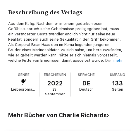
Beschreibung des Verlags
Aus dem Käfig: Nachdem er in einem gedankenlosen
Gefühlsausbruch seine Geheimnisse preisgegeben hat, muss
ein veränderter Gestaltwandler endlich nicht nur seine neue
Realität, sondern auch seine Sexualität in den Griff bekommen.
Als Corporal Brian Haas den im Koma liegenden jüngeren
Bruder eines Marinesoldaten zu sich nahm, um herauszufinden,
wie er geheilt werden kann, hätte er sich niemals vorgestellt,
welche Kette von Ereignissen damit ausgelöst würde. Die
mehr
Versuche an seinem Patienten Bailey Dyer wurden gegen
dessen Willen durchgeführt, um seine DNA zu verändern.
GENRE
ERSCHIENEN
SPRACHE
UMFANG
Bailey hat sich schließlich zu einer paranormalen Kreatur
namens Wandler entwickelt, was ihm die Fähigkeit gibt, sich
2022
DE
133
nach Belieben in einen logisch denkenden Geparden zu
Liebesromane
23.
Deutsch
Seiten
verwandeln. Nachdem Brian von der Existenz von
September
Gestaltwandlern erfahren hat, willigt er ein, in die Berge von
Colorado umzuziehen, um seinem Freund und den Wandlern
dabei zu helfen, Nachforschungen über die Leute anzustellen,
die es auf sie abgesehen haben. Er baut einen neuen Bunker
Mehr Bücher von Charlie Richards
und bereitet sich darauf vor, dass die Schläger der
zwielichtigen Abteilung des Militärs vorbeikommen. Brian weiß,
dass es nur eine Frage der Zeit ist, und er hat die feste