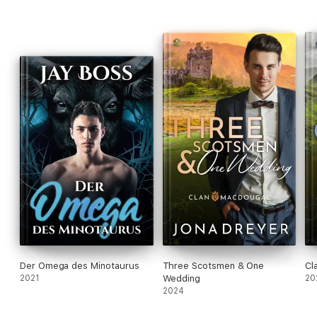
Der Omega des Minotaurus
Three Scotsmen & One
Cl
2021
Wedding
20
2024