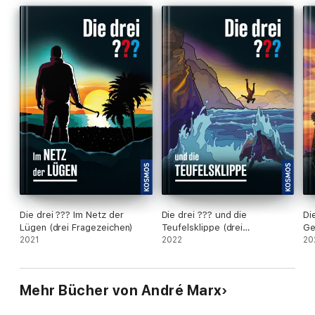
Die drei ??? Im Netz der
Die drei ??? und die
Di
Lügen (drei Fragezeichen)
Teufelsklippe (drei
Ge
2021
Fragezeichen)
2022
Fr
20
Mehr Bücher von André Marx