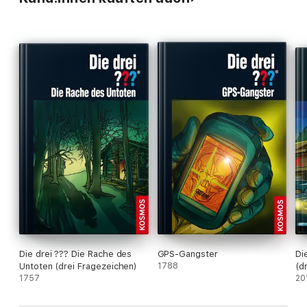
Die drei ??? Die Rache des
GPS-Gangster
Di
Untoten (drei Fragezeichen)
1788
(d
1757
20