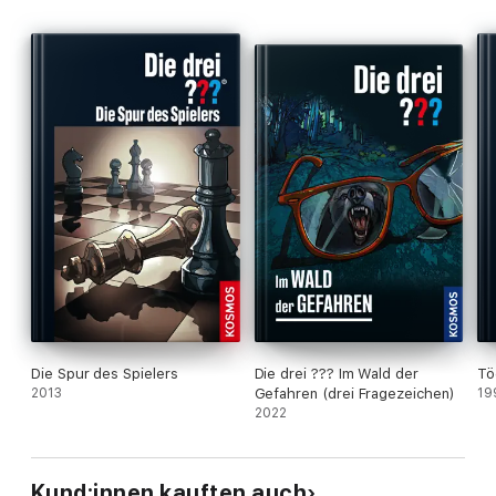
Die Spur des Spielers
Die drei ??? Im Wald der
Tö
2013
Gefahren (drei Fragezeichen)
19
2022
Kund:innen kauften auch