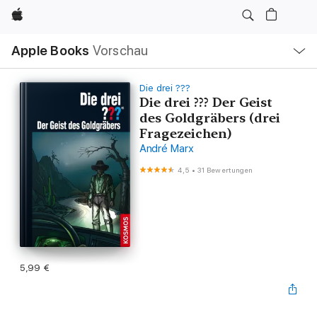
Apple
Lokale
Apple Books
Vorschau
Navigation
Menü
öffnen
Die drei ???
Die drei ??? Der Geist
des Goldgräbers (drei
Fragezeichen)
André Marx
4,5
•
31 Bewertungen
5,99 €