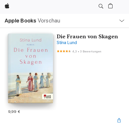
Apple
Lokale
Apple Books
Vorschau
Navigation
Menü
öffnen
Die Frauen von Skagen
Stina Lund
4,3
•
3 Bewertungen
9,99 €