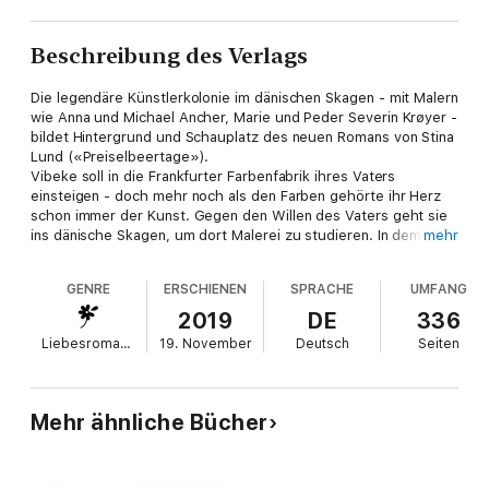
Beschreibung des Verlags
Die legendäre Künstlerkolonie im dänischen Skagen - mit Malern
wie Anna und Michael Ancher, Marie und Peder Severin Krøyer -
bildet Hintergrund und Schauplatz des neuen Romans von Stina
Lund («Preiselbeertage»).
Vibeke soll in die Frankfurter Farbenfabrik ihres Vaters
einsteigen - doch mehr noch als den Farben gehörte ihr Herz
schon immer der Kunst. Gegen den Willen des Vaters geht sie
ins dänische Skagen, um dort Malerei zu studieren. In dem
mehr
Café, in dem sie arbeitet, entdeckt sie ein Bild, von dem sie
glaubt, es sei ein unbekanntes Werk der von ihr verehrten
GENRE
ERSCHIENEN
SPRACHE
UMFANG
Malerin Marie Krøyer. Zusammen mit dem charismatischen
Besitzer Thore will sie mehr herausfinden.
2019
DE
336
Skagen, Ende des 19. Jahrhunderts: Die junge Asta ist im
Liebesromane
19. November
Deutsch
Seiten
Haushalt der Triepkes als Gesellschafterin für Tochter Marie
angestellt. Marie Triepke hat das große Glück, dass ihr
schöpferisches Talent von ihrer Familie zu einer Zeit gefördert
wird, in der Frauen eine künstlerische Laufbahn fast unmöglich
Mehr ähnliche Bücher
ist. Als sie dem faszinierenden Maler Peder Severin Krøyer
Modell steht, ist das der Beginn einer dramatischen Liebes-
und Schicksalsgeschichte, die nicht nur Maries und Astas