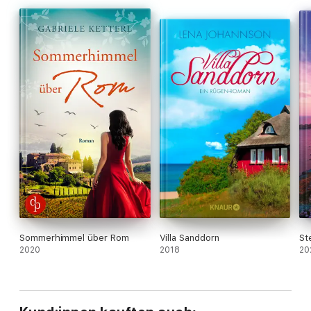
Leben, sondern die bildende Kunst Europas prägen wird.
Sommerhimmel über Rom
Villa Sanddorn
St
2020
2018
20