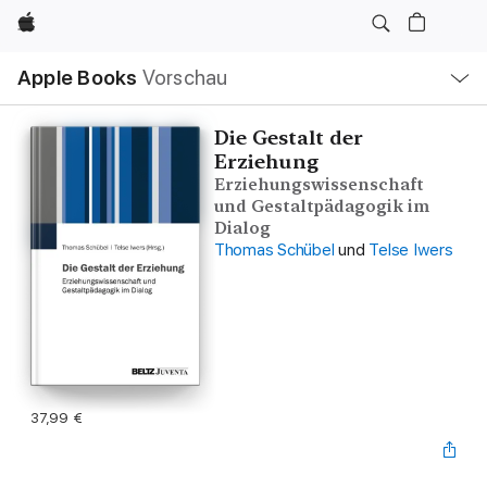
Apple
Lokale
Apple Books
Vorschau
Navigation
Menü
öffnen
Die Gestalt der
Erziehung
Erziehungswissenschaft
und Gestaltpädagogik im
Dialog
Thomas Schübel
und
Telse Iwers
37,99 €