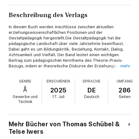
Beschreibung des Verlags
In diesem Buch werden Anschlüsse zwischen aktuellen
erziehungswissenschaftlichen Positionen und der
Gestaltpädagogik hergestellt.Die Gestaltpädagogik hat die
pädagogische Landschaft über viele Jahrzehnte beeinflusst.
Dabei geht es um Bildungskritik, Beziehung, Kontakt, Dialog,
Achtsamkeit und Vielfalt. Der Band leistet einen wichtigen
Beitrag zum pädagogischen Kernthema des Theorie-Praxis-
Bezugs, indem er theoretische Diskurse der Erziehungs- und
mehr
Bildungswissenschaft vor dem Hintergrund des
Handlungsansatzes der Gestaltpädagogik reflektiert.
GENRE
ERSCHIENEN
SPRACHE
UMFANG
2025
DE
286
Gewerbe und
17. Juli
Deutsch
Seiten
Technik
Mehr Bücher von Thomas Schübel &
Telse Iwers