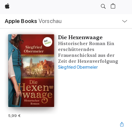
Apple
Lokale
Apple Books
Vorschau
Navigation
Menü
öffnen
Die Hexenwaage
Historischer Roman Ein
erschütterndes
Frauenschicksal aus der
Zeit der Hexenverfolgung
Siegfried Obermeier
5,99 €