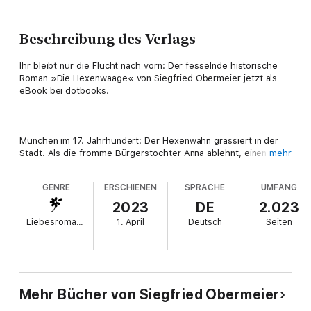
Beschreibung des Verlags
Ihr bleibt nur die Flucht nach vorn: Der fesselnde historische
Roman »Die Hexenwaage« von Siegfried Obermeier jetzt als
eBook bei dotbooks.
München im 17. Jahrhundert: Der Hexenwahn grassiert in der
Stadt. Als die fromme Bürgerstochter Anna ablehnt, einen
mehr
reichen Kaufmann zu heiraten, wird sie plötzlich beschuldigt,
eine Hexe zu sein. Verzweifelt versucht sie, ihre Unschuld zu
GENRE
ERSCHIENEN
SPRACHE
UMFANG
beweisen – doch das von Missgunst und Mordlust
angestachelte Gericht will keine Gnade für sie zeigen. In ihrer
2023
DE
2.023
Not wendet sich Anna an den einzigen Vertrauten, der sie jetzt
Liebesromane
1. April
Deutsch
Seiten
noch retten kann: den rechtschaffenen Offizianten Jan
Vandorff. An seine Seite wagt sie die lebensgefährliche Flucht
in die fernen Niederlande, nach Oudewater, wo die berühmte
Hexenwaage Annas letzte Rettung sein könnte. Doch ihre
Häscher haben bereits die Verfolgung aufgenommen … und sie
haben nicht vor, Anna entkommen zu lassen!
Mehr Bücher von Siegfried Obermeier