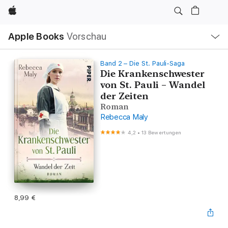
Apple
Lokale
Apple Books
Vorschau
Navigation
Menü
öffnen
Band 2 – Die St. Pauli-Saga
Die Krankenschwester
von St. Pauli – Wandel
der Zeiten
Roman
Rebecca Maly
4,2
•
13 Bewertungen
8,99 €