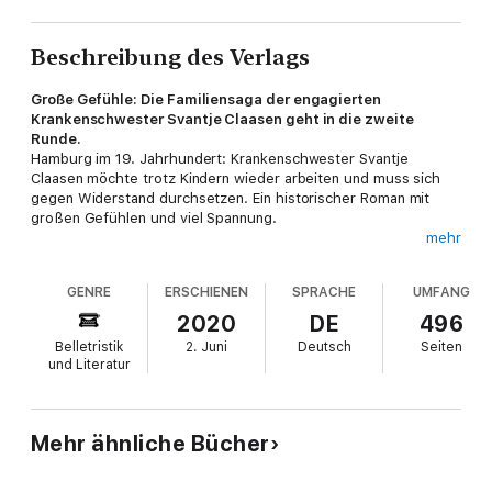
Beschreibung des Verlags
Große Gefühle: Die Familiensaga der engagierten
Krankenschwester Svantje Claasen geht in die zweite
Runde.
Hamburg im 19. Jahrhundert: Krankenschwester Svantje
Claasen möchte trotz Kindern wieder arbeiten und muss sich
gegen Widerstand durchsetzen. Ein historischer Roman mit
großen Gefühlen und viel Spannung.
mehr
Nachdem sich die Hamburger Krankenschwester Svantje
Claasen während der Cholera-Epidemie beweisen konnte und
GENRE
ERSCHIENEN
SPRACHE
UMFANG
ihre große Liebe gefunden hat, warten in »Die
Krankenschwester von St. Pauli – Wandel der Zeiten« neue
2020
DE
496
Herausforderungen auf sie. Als ihre beiden Kinder alt genug
Belletristik
2. Juni
Deutsch
Seiten
sind, möchte sie ihrem Beruf und ihrer Berufung wieder
und Literatur
nachgehen – und stößt dabei auf Widerstand.
Starke Frauen im Kampf gegen Ungerechtigkeiten
Mehr ähnliche Bücher
Leserinnen des ersten Teils »Die Krankenschwester von St.
Pauli – Tage des Schicksals« können sich auf ein Wiedersehen