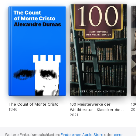
The Count of Monte Cristo
100 Meisterwerke der
10
1846
Weltliteratur - Klassiker die
20
man kennen muss
2021
Weitere Einkaufsmöglichkeiten:
Finde einen Apple Store
oder
einen