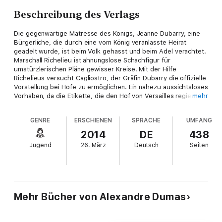
Beschreibung des Verlags
Die gegenwärtige Mätresse des Königs, Jeanne Dubarry, eine
Bürgerliche, die durch eine vom König veranlasste Heirat
geadelt wurde, ist beim Volk gehasst und beim Adel verachtet.
Marschall Richelieu ist ahnungslose Schachfigur für
umstürzlerischen Pläne gewisser Kreise. Mit der Hilfe
Richelieus versucht Cagliostro, der Gräfin Dubarry die offizielle
Vorstellung bei Hofe zu ermöglichen. Ein nahezu aussichtsloses
Vorhaben, da die Etikette, die den Hof von Versailles regiert,
mehr
dafür eine adlige Patin vorschreibt. Der gesamte Adel
Frankreichs hat sich in diesem Punkt gegen die Dubarry
GENRE
ERSCHIENEN
SPRACHE
UMFANG
verschworen, keine Dame von Rang ist bereit, der Mätresse
des Königs diesen entscheidenden Dienst zu erweisen.
2014
DE
438
Cagliostro gelingt es dennoch, eine geeignete Person zu
Jugend
26. März
Deutsch
Seiten
finden: Gräfin de Bearn.
Diese sehr zurückgezogen lebende Adlige ist durch zahlreiche
Vermögensprozesse nahezu an den Bettelstab gebracht
worden.
Mehr Bücher von Alexandre Dumas