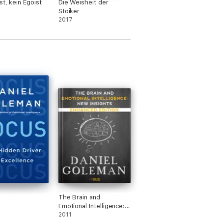
st, kein Egoist
Die Weisheit der
Stoiker
2017
The Brain and
Emotional Intelligence:
New Insights (Enhanced
2011