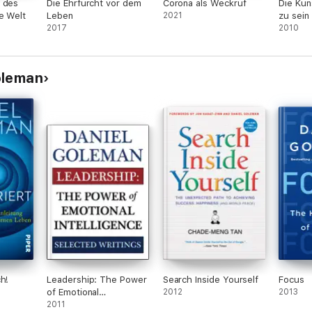
 des
Die Ehrfurcht vor dem
Corona als Weckruf
Die Kun
e Welt
Leben
2021
zu sein
2017
2010
oleman
h!
Leadership: The Power
Search Inside Yourself
Focus
of Emotional
2012
2013
Intelligence
2011