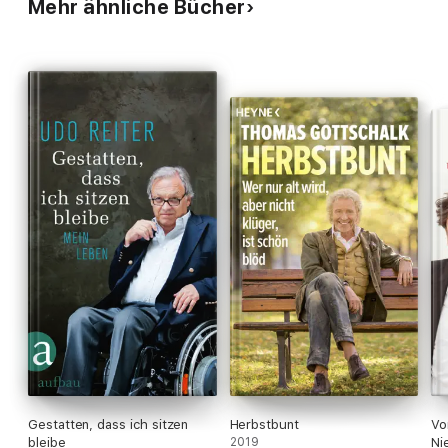
Mehr ähnliche Bücher
Gestatten, dass ich sitzen
Herbstbunt
Vo
bleibe
2019
Ni