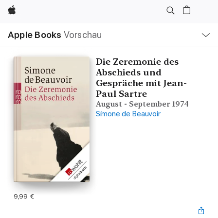
Apple
Lokale
Apple Books
Vorschau
Navigation
Menü
öffnen
Die Zeremonie des
Abschieds und
Gespräche mit Jean-
Paul Sartre
August - September 1974
Simone de Beauvoir
9,99 €