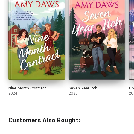
Nine Month Contract
Seven Year Itch
Ho
2024
2025
20
Customers Also Bought