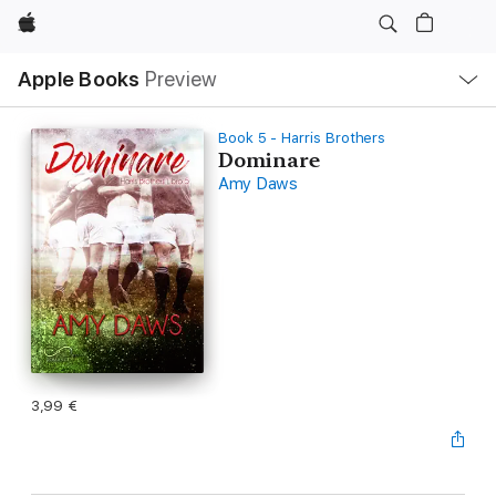
Apple
Local
Apple Books
Preview
Nav
Open
Menu
Book 5 - Harris Brothers
Dominare
Amy Daws
3,99 €