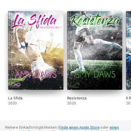
La Sfida
Resistenza
Il 
2020
2020
20
Weitere Einkaufsmöglichkeiten:
Finde einen Apple Store
oder
einen