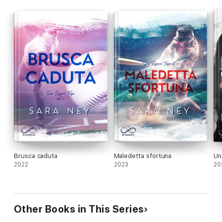
Brusca caduta
Maledetta sfortuna
Un
2022
2023
20
Other Books in This Series