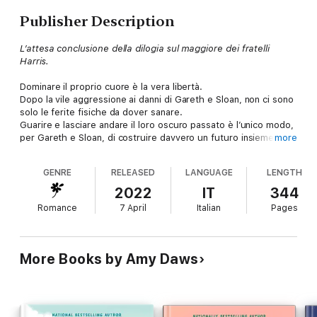
Publisher Description
L’attesa conclusione della dilogia sul maggiore dei fratelli
Harris.
Dominare il proprio cuore è la vera libertà.
Dopo la vile aggressione ai danni di Gareth e Sloan, non ci sono
solo le ferite fisiche da dover sanare.
Guarire e lasciare andare il loro oscuro passato è l’unico modo,
per Gareth e Sloan, di costruire davvero un futuro insieme.
more
Chi dei due si arrenderà? Chi dominerà?
GENRE
RELEASED
LANGUAGE
LENGTH
Dominare
è il secondo e conclusivo volume della dilogia con cui
termina la serie sui fratelli Harris. La dilogia è autoconclusiva,
2022
IT
344
ma si consiglia anche la lettura dei primi tre libri sugli altri
Romance
7 April
Italian
Pages
fratelli:
La Sfida
,
Resistenza
e
Il Portiere
.
More Books by Amy Daws