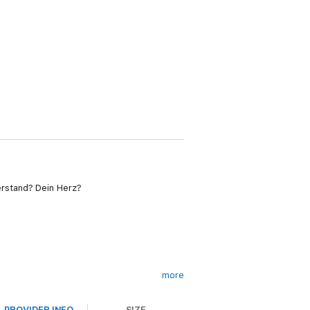
rstand? Dein Herz?
more
übertragen. Fünf Jahre lang hat er das
PROVIDER INFO
SIZE