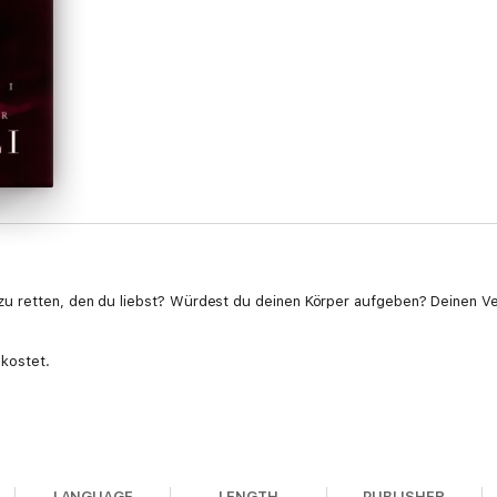
u retten, den du liebst? Würdest du deinen Körper aufgeben? Deinen Ve
ekostet.
für sechs Monate die volle Kontrolle über meinen Körper und mein Leben 
LANGUAGE
LENGTH
PUBLISHER