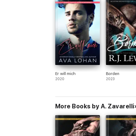
Er will mich
Borden
2020
2023
More Books by A. Zavarelli