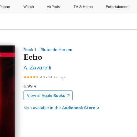
iPhone
Watch
AirPods
TV & Home
Entertainment
Book 1 - Blutende Herzen
Echo
A. Zavarelli
4.3
•
24 Ratings
6,99 €
View in
Apple Books
Also available in the
Audiobook Store