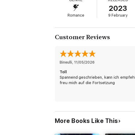
geplant. Man sagt, Rache ist ein Gericht, d
2023
und ich bin süchtig nach ihm.
Romance
9 February
Er mag es, mir wehzutun. Ich liebe es, ihn
nicht fühlen sollte.
Customer Reviews
Aber er macht mir auch Angst. Er hält das 
nicht begangen hat. Mein Erpresser kann se
ich bin nicht mehr als ein Schmetterling, d
Bineulli
, 
11/05/2026
Toll
Spannend geschrieben, kann ich empfeh
freu mich auf die Fortsetzung
More Books Like This