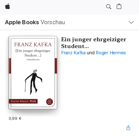
Apple
Lokale
Apple Books
Vorschau
Navigation
Menü
öffnen
Ein junger ehrgeiziger
Student...
Franz Kafka
und
Roger Hermes
0,99 €