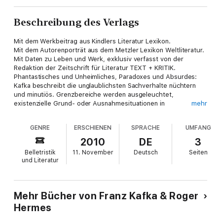
Beschreibung des Verlags
Mit dem Werkbeitrag aus Kindlers Literatur Lexikon.
Mit dem Autorenporträt aus dem Metzler Lexikon Weltliteratur.
Mit Daten zu Leben und Werk, exklusiv verfasst von der
Redaktion der Zeitschrift für Literatur TEXT + KRITIK.
Phantastisches und Unheimliches, Paradoxes und Absurdes:
Kafka beschreibt die unglaublichsten Sachverhalte nüchtern
und minutiös. Grenzbereiche werden ausgeleuchtet,
existenzielle Grund- oder Ausnahmesituationen in
mehr
unvergessliche Bilder gefasst. Seine Texte haben die gleiche
Intensität wie Träume. »Es ist das Schicksal und vielleicht auch
GENRE
ERSCHIENEN
SPRACHE
UMFANG
die Größe dieses Werks, dass es alle Möglichkeiten darbietet
und keine bestätigt« (Albert Camus).
2010
DE
3
Belletristik
11. November
Deutsch
Seiten
und Literatur
Mehr Bücher von Franz Kafka & Roger
Hermes