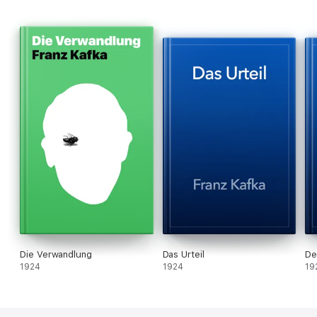
Die Verwandlung
Das Urteil
De
1924
1924
19