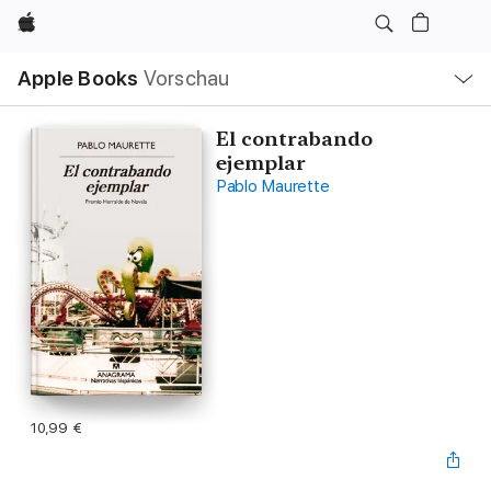
Apple
Lokale
Apple Books
Vorschau
Navigation
Menü
öffnen
El contrabando
ejemplar
Pablo Maurette
10,99 €