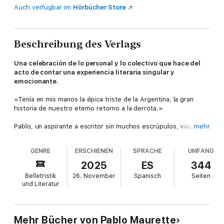
Auch verfügbar im
Hörbücher Store
Beschreibung des Verlags
Una celebración de lo personal y lo colectivo que hace del
acto de contar una experiencia literaria singular y
emocionante.
«Tenía en mis manos la épica triste de la Argentina, la gran
historia de nuestro eterno retorno a la derrota.»
Pablo, un aspirante a escritor sin muchos escrúpulos, viaja a
mehr
Madrid para recuperar el manuscrito que Eduardo, su amigo y
mentor, dejó al morir. Un libro que nunca culminó pero que
GENRE
ERSCHIENEN
SPRACHE
UMFANG
pretendía explicar lo inexplicable: el infortunado destino de la
Argentina, que durante el siglo XVII configuró su economía con
2025
ES
344
un sistema de comercio clandestino tan sofisticado e
Belletristik
26. November
Spanisch
Seiten
institucional que se lo conocía como «contrabando ejemplar».
und Literatur
Decidido a apropiarse de la novela imposible de Eduardo
(empresa literaria que es a la vez un homenaje y una expiación,
un saqueo y una elegía), Pablo se enfrentará a un proceso que
Mehr Bücher von Pablo Maurette