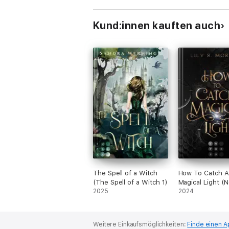
Kund:innen kauften auch
The Spell of a Witch
How To Catch A
(The Spell of a Witch 1)
Magical Light (
2025
York Magics 1)
2024
Weitere Einkaufsmöglichkeiten:
Finde einen A