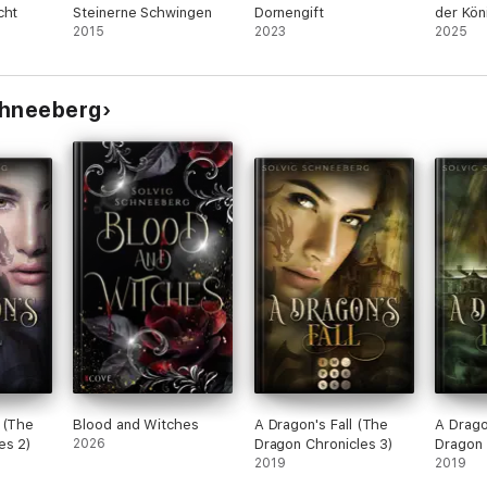
cht
Steinerne Schwingen
Dornengift
der Kön
2015
2023
2025
chneeberg
 (The
Blood and Witches
A Dragon's Fall (The
A Drag
es 2)
2026
Dragon Chronicles 3)
Dragon 
2019
2019