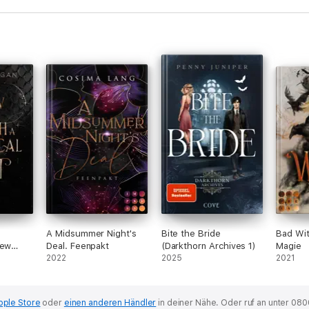
A Midsummer Night's
Bite the Bride
Bad Wit
New
Deal. Feenpakt
(Darkthorn Archives 1)
Magie
2022
2025
2021
pple Store
oder
einen anderen Händler
in deiner Nähe.
Oder ruf an unter 080