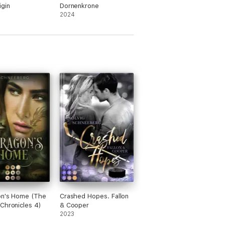
igin
Dornenkrone
2024
on's Home (The
Crashed Hopes. Fallon
Chronicles 4)
& Cooper
2023