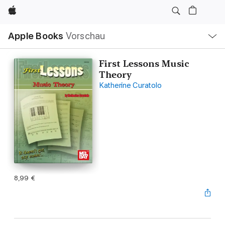
Apple
Lokale
Apple Books
Vorschau
Navigation
Menü
öffnen
First Lessons Music
Theory
Katherine Curatolo
8,99 €