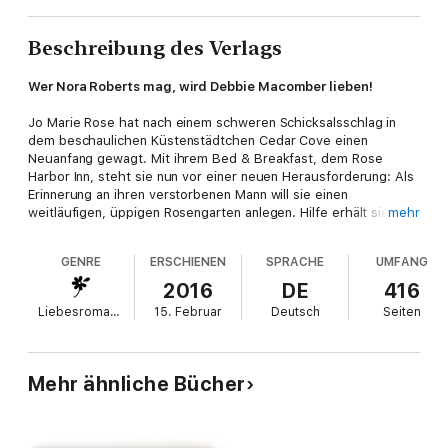
Beschreibung des Verlags
Wer Nora Roberts mag, wird Debbie Macomber lieben!
Jo Marie Rose hat nach einem schweren Schicksalsschlag in
dem beschaulichen Küstenstädtchen Cedar Cove einen
Neuanfang gewagt. Mit ihrem Bed & Breakfast, dem Rose
Harbor Inn, steht sie nun vor einer neuen Herausforderung: Als
Erinnerung an ihren verstorbenen Mann will sie einen
weitläufigen, üppigen Rosengarten anlegen. Hilfe erhält sie
mehr
dabei von Mark, einem begabten Handwerker, in dessen
Gesellschaft sie sich fast schon gefährlich wohl fühlt. Doch
GENRE
ERSCHIENEN
SPRACHE
UMFANG
auch ihre neuen Gäste halten Jo Marie in Atem, denn Mary und
Annie tragen beide ein Geheimnis mit sich herum, dessen
2016
DE
416
Grundsteine in Cedar Cove liegen …
Liebesromane
15. Februar
Deutsch
Seiten
Die Rose-Harbor-Reihe:
Band 1: Winterglück
Band 2: Frühlingsnächte
Mehr ähnliche Bücher
Band 3: Sommersterne
Band 4: Wolkenküsse (Short Story)
Band 5: Herbstleuchten
Band 6: Rosenstunden