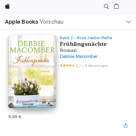
Apple
Lokale
Apple Books
Vorschau
Navigation
Menü
öffnen
Band 2 – Rose Harbor-Reihe
Frühlingsnächte
Roman
Debbie Macomber
4,7
•
13 Bewertungen
8,99 €