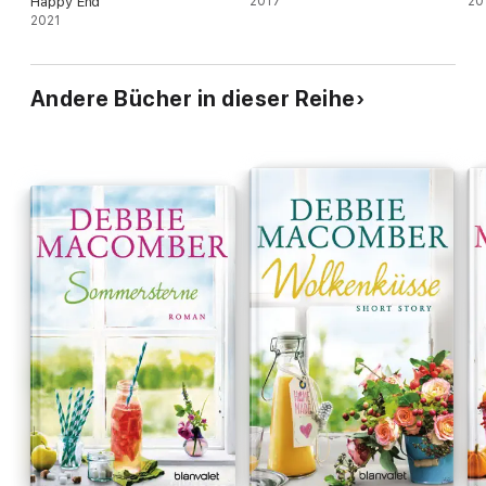
Happy End
2017
20
2021
Andere Bücher in dieser Reihe