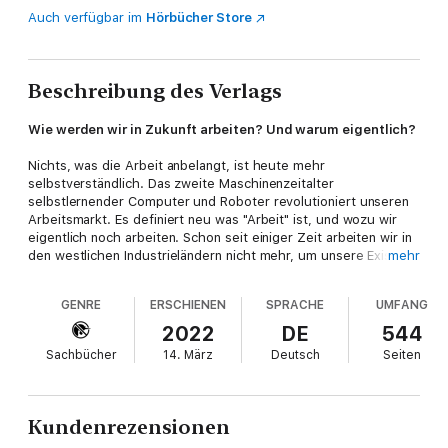
Auch verfügbar im
Hörbücher Store
Beschreibung des Verlags
Wie werden wir in Zukunft arbeiten? Und warum eigentlich?
Nichts, was die Arbeit anbelangt, ist heute mehr
selbstverständlich. Das zweite Maschinenzeitalter
selbstlernender Computer und Roboter revolutioniert unseren
Arbeitsmarkt. Es definiert neu was "Arbeit" ist, und wozu wir
eigentlich noch arbeiten. Schon seit einiger Zeit arbeiten wir in
den westlichen Industrieländern nicht mehr, um unsere Existenz
mehr
zu sichern. Wir arbeiten, um zur Erwerbsarbeitsgesellschaft
dazuzugehören.
GENRE
ERSCHIENEN
SPRACHE
UMFANG
Doch wenn "Vollbeschäftigung" nicht mehr der Jackpot ist, den
es zu knacken gilt, sondern "Selbstverwirklichung", dann ändern
2022
DE
544
sich die Lose in der Tombola: Arbeit zu haben wird nun nicht
Sachbücher
14. März
Deutsch
Seiten
mehr automatisch als Glückszustand bewertet, denn es kommt
immer stärker auf die Qualität und die genauen Umstände des
Arbeitens an. Aus der Erwerbsarbeitsgesellschaft, wie wir sie
bisher kannten, wird eine
Sinngesellschaft
. Eine gigantische
Kundenrezensionen
Transformation, und sie ist längst im Gange.