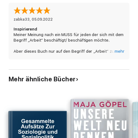
Richard David Precht zeigt uns, wie die Veränderung der
Arbeitswelt unser Leben, unsere Kultur, unsere Vorstellung von
Bildung, und letztlich die ganze Gesellschaft verändert – und
zabka33
, 
05.09.2022
welche enormen Gestaltungsaufgaben auf die Politik
Inspirierend
zukommen, insbesondere der Umbau unseres Sozialsystems
Meiner Meinung nach ein MUSS für jeden der sich mit dem
hin zu einem bedingungslosen Grundeinkommen.
Begriff „Arbeit“ beschäftigt/ beschäftigen möchte.
Aber dieses Buch nur auf den Begriff der „Arbeit“ zu
mehr
reduzieren ist viel zu tief gegriffen.
Ein wahrer Augenöffner
Mehr ähnliche Bücher
Verfasst von einem Sachbearbeiter im Jobcenter