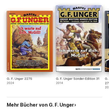
G. F. Unger 2275
G. F. Unger Sonder-Edition 31
G.
2024
2014
27
20
Mehr Bücher von G. F. Unger