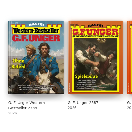
G. F. Unger Western-
G. F. Unger 2387
G.
Bestseller 2788
2026
20
2026