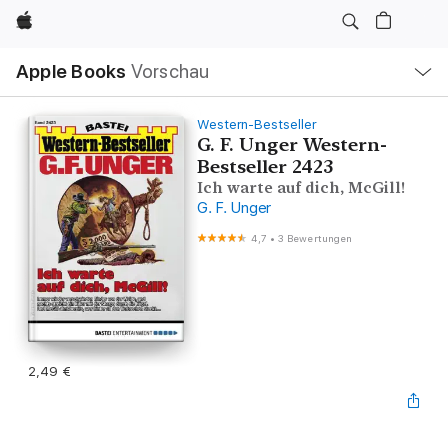
Apple
Lokale
Apple Books
Vorschau
Navigation
Menü
öffnen
Western-Bestseller
G. F. Unger Western-
Bestseller 2423
Ich warte auf dich, McGill!
G. F. Unger
4,7
•
3 Bewertungen
2,49 €