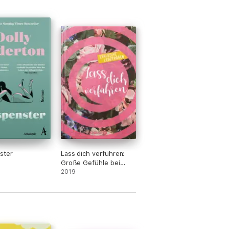
dem Leben gegriffen! Vielen herzlichen
 katharina😅
ster
Lass dich verführen:
Große Gefühle bei
Knaur #02
2019