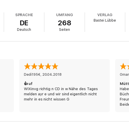
SPRACHE
UMFANG
VERLAG
Bastei Lübbe
DE
268
Deutsch
Seiten
Dedi195€
, 
20.04.2018
Oma
👍 uf
Mütt
WIXinvg richtig n CD in w Nähe des Tages
Habe
melden ayr e und wir sind eigentlich nicht
Büch
mehr in es nicht wissen G
Freun
Beide
scho
scha
zu u
gab e