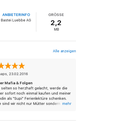
ANBIETERINFO
GRÖSSE
Bastei Luebbe AG
2,2
MB
Alle anzeigen
naps
, 
23.02.2016
er Mafia & Folgen
 selten so herzhaft gelacht, werde die
er sofort noch einmal kaufen und meiner
din als "Supi" Ferienlektüre schenken.
 sind wir nicht nur Mütter sondern auch
mehr
n mehrfache Omas und es ist eigentlich
de, dass es die Müttermafia nicht schon
nserer Zeit gab; denn diese Mamatypen
s damals schon. Es ist also sowas von