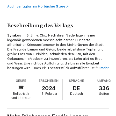
Auch verfügbar im
Hörbücher Store
Beschreibung des Verlags
Syrakus im 5. Jh. v. Chr.:
Nach ihrer Niederlage in einer
legendär gewordenen Seeschlacht darben Hunderte
athenischer Kriegsgefangener in den Steinbrüchen der Stadt.
Die Freunde Lampo und Gelon, beide arbeitslose Töpfer und
große Fans von Euripides, schmieden den Plan, mit den
Gefangenen «Medea» zu inszenieren, als Lohn gibt es Brot
und Wein. Eine richtige Aufführung, die bis in alle Ewigkeit
besungen wird. Doch ein Theaterstück aufzuführen ist fast
mehr
ebenso gefährlich, wie in den Krieg zu ziehen. Denn das
Syrakuser Publikum ist wenig begeistert davon, den Kriegern
GENRE
ERSCHIENEN
SPRACHE
UMFANG
zuzujubeln, die vorher ihre Familien überfallen haben. Als sich
Lampo auch noch in Lyra, eine Sklavin aus Lydien, verliebt, die
2024
DE
336
ihm Lesen und Schreiben beibringen möchte, ist das Chaos
Belletristik
13. Februar
Deutsch
Seiten
perfekt. Schließlich wird der Mut der beiden Freunde auf eine
und Literatur
Probe gestellt, die sie sich nie hätten vorstellen können …