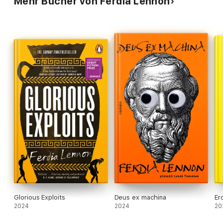
Mehr Bücher von Ferdia Lennon
Glorious Exploits
Deus ex machina
Er
2024
2024
20