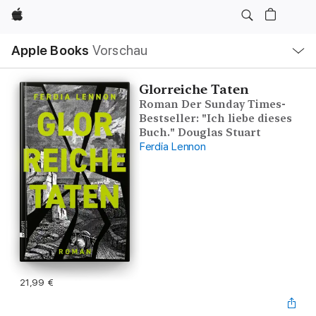
Apple
Lokale
Apple Books
Vorschau
Navigation
Menü
öffnen
Glorreiche Taten
Roman Der Sunday Times-
Bestseller: "Ich liebe dieses
Buch." Douglas Stuart
Ferdia Lennon
21,99 €