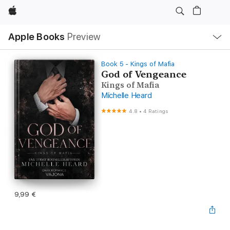
Apple
Local
Apple Books
Preview
Nav
Open
Menu
Book 5 - Kings of Mafia
God of Vengeance
Kings of Mafia
Michelle Heard
4.8
•
4 Ratings
9,99 €