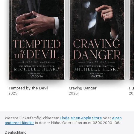
Tempted by the Devil
Craving Danger
Hu
2025
2025
20
Weitere Einkaufsmöglichkeiten:
Finde einen Apple Store
oder
einen
anderen Händler
in deiner Nähe.
Oder ruf an unter 0800 2000 136.
Deutschland