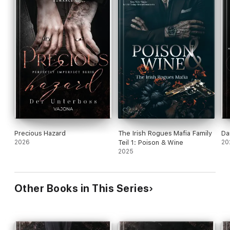
Precious Hazard
The Irish Rogues Mafia Family
Da
2026
Teil 1: Poison & Wine
20
2025
Other Books in This Series