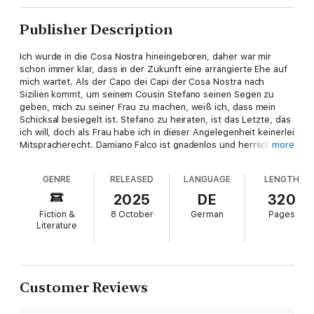
Publisher Description
Ich wurde in die Cosa Nostra hineingeboren, daher war mir
schon immer klar, dass in der Zukunft eine arrangierte Ehe auf
mich wartet. Als der Capo dei Capi der Cosa Nostra nach
Sizilien kommt, um seinem Cousin Stefano seinen Segen zu
geben, mich zu seiner Frau zu machen, weiß ich, dass mein
Schicksal besiegelt ist. Stefano zu heiraten, ist das Letzte, das
ich will, doch als Frau habe ich in dieser Angelegenheit keinerlei
Mitspracherecht. Damiano Falco ist gnadenlos und herrscht mit
more
eiserner Faust über die Cosa Nostra. Jeder fürchtet ihn, und
niemand würde es wagen, sich ihm zu widersetzen. Ich
GENRE
RELEASED
LANGUAGE
LENGTH
versuche noch, mich damit abzufinden, dass ich keine Wahl
habe und Stefano heiraten muss, als Damiano das letzte Wort
2025
DE
320
ausspricht, mit dem man hätte rechnen müssen. "Nein." Er gibt
Fiction &
8 October
German
Pages
uns seinen Segen nicht, liefert aber auch keine Erklärung dazu.
Literature
Doch als ich dachte, dass sein Widerspruch Freiheit für mich
bedeuten würde, habe ich mich getäuscht. Stattdessen
werden meine Sachen gepackt, und nur wenige Stunden später
sitze ich neben dem Oberboss der Cosa Nostra in einem
Privatjet. Der grausame Mann verrät seine Pläne mit keinem
Customer Reviews
Wort, und ich habe keine Ahnung, was die Zukunft für mich
bereithält. Zu behaupten, dass ich zu Tode erschrocken bin,