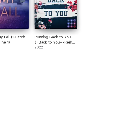
y Fall (»Catch
Running Back to You
ihe 1)
(»Back to You«-Reihe
1)
2022