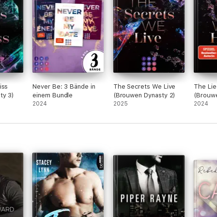
iss
Never Be: 3 Bände in
The Secrets We Live
The Lie
ty 3)
einem Bundle
(Brouwen Dynasty 2)
(Brouwe
2024
2025
2024