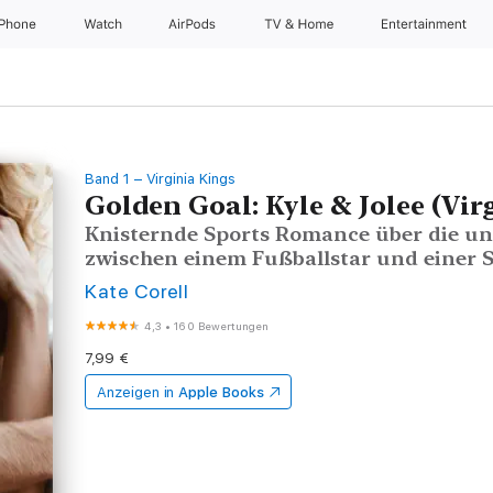
iPhone
Watch
AirPods
TV & Home
Entertainment
Band 1 – Virginia Kings
Golden Goal: Kyle & Jolee (Vir
Knisternde Sports Romance über die un
zwischen einem Fußballstar und einer S
Kate Corell
4,3
•
160 Bewertungen
7,99 €
Anzeigen in
Apple Books