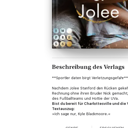
Beschreibung des Verlags
**Sportler daten birgt Verletzungsgefahr*
Nachdem Jolee Stanford den Rücken gekehrt h
Rechnung ohne ihren Bruder Nick gemacht,
des Fußballteams und Hottie der UVa.
Bist du bereit für Charlottesville und die
Textauszug:
»Ich sage nur, Kyle Blackmoore.«
»Kyle Blackmoore, was ist mit ihm?«
»Ausgerechnet ihm soll ich Nachhilfe gebe