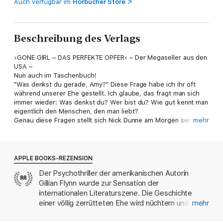
Auch verfügbar im
Hörbücher Store
Beschreibung des Verlags
›GONE GIRL – DAS PERFEKTE OPFER‹ – Der Megaseller aus den
USA –
Nun auch im Taschenbuch!
"Was denkst du gerade, Amy?" Diese Frage habe ich ihr oft
während unserer Ehe gestellt. Ich glaube, das fragt man sich
immer wieder: Was denkst du? Wer bist du? Wie gut kennt man
eigentlich den Menschen, den man liebt?
Genau diese Fragen stellt sich Nick Dunne am Morgen seines
mehr
fünften Hochzeitstages, dem Morgen, an dem seine Frau Amy
spurlos verschwindet. Die Polizei verdächtigt sogleich Nick.
Amys Freunde berichten, dass sie Angst vor ihm hatte. Er
schwört, dass das nicht wahr ist. Dann erhält er sonderbare
APPLE BOOKS-REZENSION
Anrufe. Was geschah mit Nicks wunderbarer Frau Amy?
Der Psychothriller der amerikanischen Autorin
Selten wurde so raffiniert, abgründig und brillant manipuliert
Gillian Flynn wurde zur Sensation der
wie in diesem Psychogramm einer Ehe - ein teuflisch gutes
Lesevergnügen.
internationalen Literaturszene. Die Geschichte
einer völlig zerrütteten Ehe wird nüchtern und mit
mehr
feinem psychologischem Gespür erzählt und