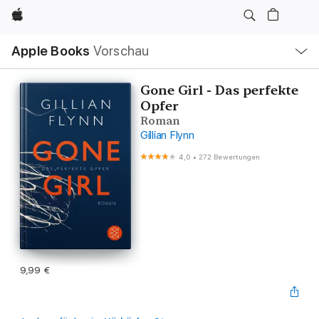
Apple
Lokale
Apple Books
Vorschau
Navigation
Menü
öffnen
Gone Girl - Das perfekte
Opfer
Roman
Gillian Flynn
4,0
•
272 Bewertungen
9,99 €