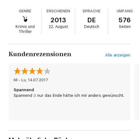
fesselt den Leser von der ersten bis zur letzten
Seite. Durch den Wechsel der Erzählperspektiven
GENRE
ERSCHIENEN
SPRACHE
UMFANG
zwischen Nick Dunne und seiner verschwundenen
Frau Amy gelingt es Flynn, den Spannungsbogen
2013
DE
576
gekonnt bis zum Schluss zu halten und prominente
Krimis und
22. August
Deutsch
Seiten
Themen wie die gesellschaftlichen Vorstellungen
Thriller
von Liebe oder die Medienhysterie anzusprechen.
Der einfallsreiche Roman lässt den Leser lange im
Ungewissen und stellt sogar den Begriff der
Kundenrezensionen
Alle anzeigen
„Wahrheit“ in Frage.
Mi - Lu
, 
14.07.2017
Spannend
Spannend :) nur das Ende hätte ich mir anders gewünscht.