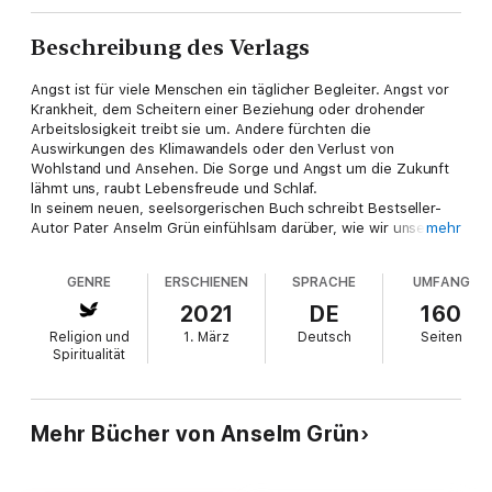
Beschreibung des Verlags
Angst ist für viele Menschen ein täglicher Begleiter. Angst vor
Krankheit, dem Scheitern einer Beziehung oder drohender
Arbeitslosigkeit treibt sie um. Andere fürchten die
Auswirkungen des Klimawandels oder den Verlust von
Wohlstand und Ansehen. Die Sorge und Angst um die Zukunft
lähmt uns, raubt Lebensfreude und Schlaf.
In seinem neuen, seelsorgerischen Buch schreibt Bestseller-
Autor Pater Anselm Grün einfühlsam darüber, wie wir unseren
mehr
Lebensängsten begegnen können. Dass es nichts hilft, die
Ängste zu verdrängen oder vor ihnen wegzulaufen. Pater
GENRE
ERSCHIENEN
SPRACHE
UMFANG
Anselm ist sicher: Wir können uns unserer Angst gelassen
stellen, wenn wir begreifen, dass wir viel tiefer geborgen sind,
2021
DE
160
als wir ahnen. Schon in den jahrtausendealten Psalmen und
Religion und
1. März
Deutsch
Seiten
anderen biblischen Texten haben Menschen ihre Sorgen und
Spiritualität
Nöte geteilt und berichten davon, wie der christliche Glaube
ihnen hilft, mit der Angst besser umzugehen und inneren
Frieden zu finden.
»Es gibt Ängste, die mich lähmen und am Leben hindern. Wenn
Mehr Bücher von Anselm Grün
ich mich mit ihnen unterhalte, dann führen sie mich auf eine
tiefere Ebene und helfen mir, auf den Grund meiner Seele
vorzudringen. Dort will Gott mir begegnen und mir Stille,