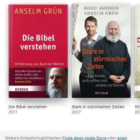
Frieden, Freiheit und Vertrauen schenken, wo sie mir niemand
nehmen kann.« Pater Anselm Grün
Mit zahlreichen Illustrationen des Künstlers Eberhard Münch.
Die Bibel verstehen
Stark in stürmischen Zeiten
50
2011
2017
20
Weitere Einkaufsmöglichkeiten:
Finde einen Apple Store
oder
einen