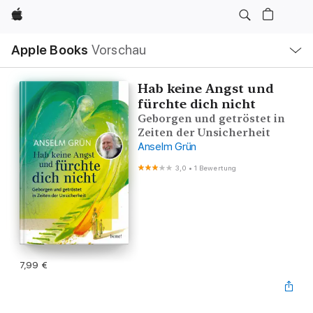
Apple
Lokale
Apple Books
Vorschau
Navigation
Menü
öffnen
Hab keine Angst und
fürchte dich nicht
Geborgen und getröstet in
Zeiten der Unsicherheit
Anselm Grün
3,0
•
1 Bewertung
7,99 €